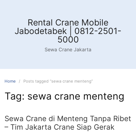
Skip
to
content
Rental Crane Mobile
Jabodetabek | 0812-2501-
5000
Sewa Crane Jakarta
Home
Posts tagged “sewa crane menteng”
Tag:
sewa crane menteng
Sewa Crane di Menteng Tanpa Ribet
– Tim Jakarta Crane Siap Gerak